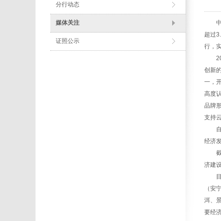
分行动态
媒体关注
中国
超过3
证照公示
行，实
20
创新
一，
高度
品牌
支持
自成
经济
截止2
济建
目前
（安
洱、景
要经