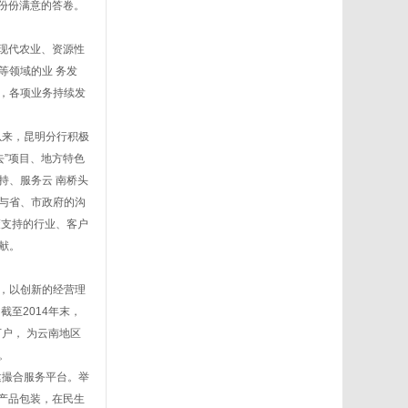
一份份满意的答卷。
现代农业、资源性
等领域的业 务发
升，各项业务持续发
以来，昆明分行积极
去”项目、地方特色
持、服务云 南桥头
与省、市政府的沟
策支持的行业、客户
献。
，以创新的经营理
至2014年末，
户， 为云南地区
。
建撮合服务平台。举
行产品包装，在民生