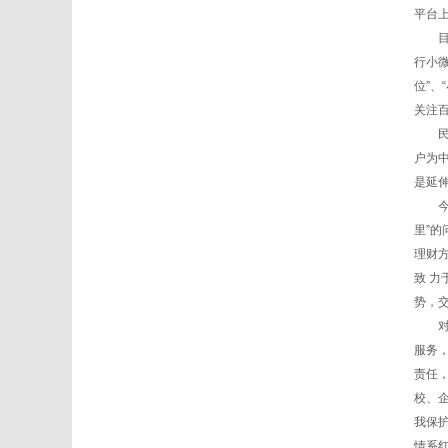
平台
目前
行小微
位”、
关注
民生
户为
是延
今年
里”
理财
致 
势，
对服
服务，
责任
校、
我保
情系