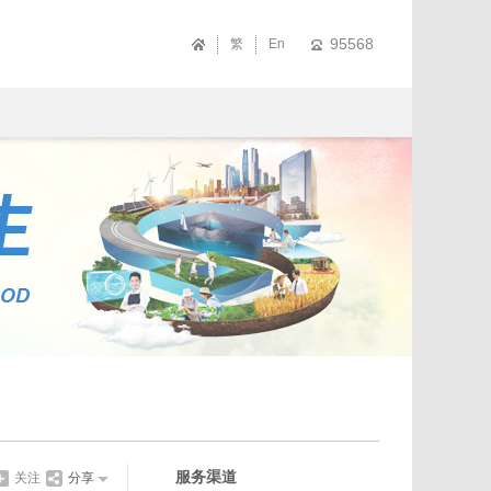
95568
繁
En
服务渠道
关注
分享