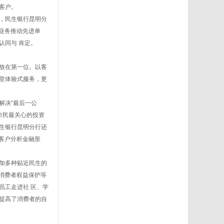
客户。
，民生银行昆明分
微业务推动先进单
认同与 肯定。
放在第一位。以客
堂体验式服务，更
决“最后一公
市民最关心的投资
生银行昆明分行还
为客户分析金融形
加多种贴近民生的
、消费者权益保护等
员工走进社 区、学
提高了消费者的自