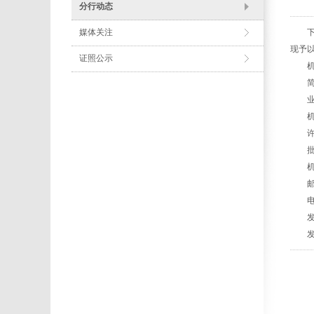
分行动态
媒体关注
下列
现予
证照公示
机构
简 
业务
机构编
许可证
批准日
机构地
邮政
电 话
发证
发证日