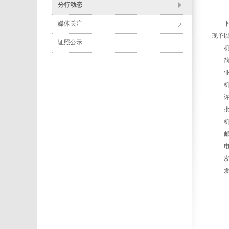
分行动态
媒体关注
下列
现予
证照公示
机构
简 
业务
机构编
许可证
批准日
机构
邮政
电 话
发证
发证日