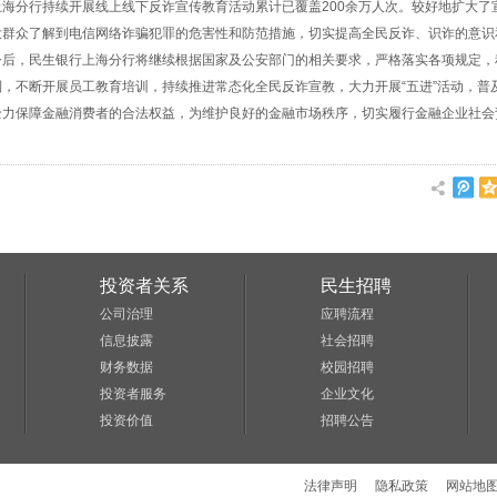
上海分行持续开展线上线下反诈宣传教育活动累计已覆盖200余万人次。较好地扩大了
大群众了解到电信网络诈骗犯罪的危害性和防范措施，切实提高全民反诈、识诈的意识
，民生银行上海分行将继续根据国家及公安部门的相关要求，严格落实各项规定，
制，不断开展员工教育培训，持续推进常态化全民反诈宣教，大力开展“五进”活动，普
全力保障金融消费者的合法权益，为维护良好的金融市场秩序，切实履行金融企业社会
投资者关系
民生招聘
公司治理
应聘流程
信息披露
社会招聘
财务数据
校园招聘
投资者服务
企业文化
投资价值
招聘公告
法律声明
隐私政策
网站地