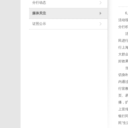
分行动态
媒体关注
6月
活动
证照公示
分行
活动
民进
行上
大群众
好效
当前
切身
内通过
行宣
页、
播，
上宣
银行
民“