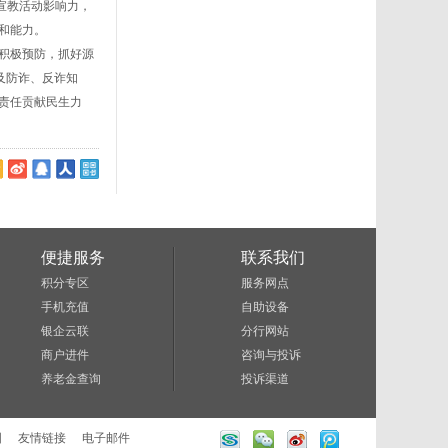
宣教活动影响力，
和能力。
积极预防，抓好源
及防诈、反诈知
责任贡献民生力
便捷服务
联系我们
积分专区
服务网点
手机充值
自助设备
银企云联
分行网站
商户进件
咨询与投诉
养老金查询
投诉渠道
图
友情链接
电子邮件