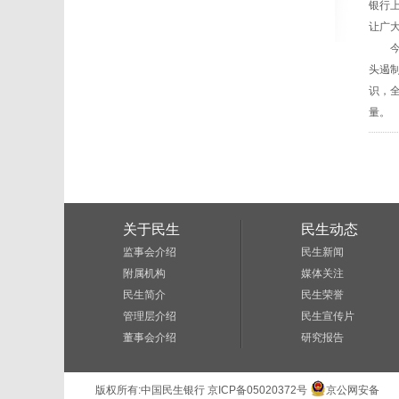
银行
让广
今后
头遏
识，
量。
关于民生
民生动态
监事会介绍
民生新闻
附属机构
媒体关注
民生简介
民生荣誉
管理层介绍
民生宣传片
董事会介绍
研究报告
版权所有:
中国民生银行
京ICP备05020372号
京公网安备