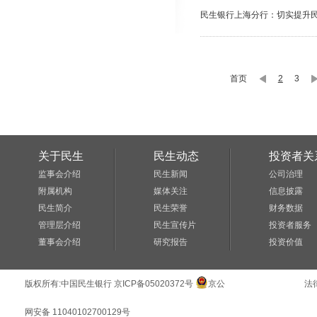
民生银行上海分行：切实提升
首页
2
3
关于民生
民生动态
投资者关
监事会介绍
民生新闻
公司治理
附属机构
媒体关注
信息披露
民生简介
民生荣誉
财务数据
管理层介绍
民生宣传片
投资者服务
董事会介绍
研究报告
投资价值
版权所有:
中国民生银行
京ICP备05020372号
京公
法
网安备 11040102700129号